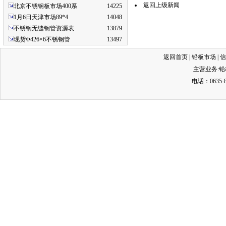
返回上级新闻
北京不锈钢板市场400系
14225
1月6日天津市场89*4
14048
不锈钢无缝钢管资源表
13879
现货Φ426×6不锈钢管
13497
返回首页
|
铅板市场
|
信
主营业务:
铅
电话：0635-8