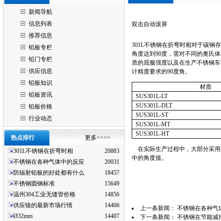
新闻导航
信息列表
双击自动滚屏
推荐信息
301L不锈钢在折弯时相对于碳
铅板专栏
角度达到90度，需对不同的奥氏
铅门专栏
质的屈服强度以及在生产不锈钢车
供应信息
计精度要求的90度角。
铅板知识
材质
铅板资讯
SUS301L-LT
SUS301L-DLT
铅板价格
SUS301L-ST
行业动态
SUS301L-MT
SUS301L-HT
热点排行
更多>>>>
在实际生产过程中，大部分采用自
301L不锈钢在折弯时相
20883
中的角度值。
不锈钢在各种气体中的反应
20031
防辐射铅板的好处都有什么
18457
不锈钢圆钢标准
15649
温州304工业无缝管价格
14856
供应镍的最新市场行情
14466
上一条新闻：
不锈钢在各种气
Ø32mm
14407
下一条新闻：
不锈钢在节能减