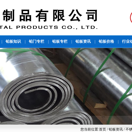
铅板知识
铅门专栏
铅板专栏
铅板资讯
铅板价格
行业
|
|
|
|
|
|
您当前位置:
首页
/ 铅板资讯 /