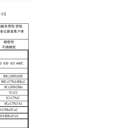
小
】
舶专用管,管线
迎各位新老客户来
精密管
不锈钢管
0
430
431 440C
00Cr18Ni10N
00Cr17Ni14Mo2
0Cr26Ni5Mo
1Cr12
1Cr17Ni2
0Cr17Ni7Al
Ni12Mo2Cu2
Ni14Mo2Cu2