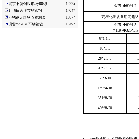
北京不锈钢板市场400系
14225
Φ
25
~
Φ
89*1.2
~
1月6日天津市场89*4
14047
高压化肥设备用无缝钢
不锈钢无缝钢管资源表
13877
现货Φ426×6不锈钢管
13497
Φ
25
~
Φ
89*1.5
~
Φ
159
~
Φ
325*3.5
6*1-1.5
18*1-3
28*2.5-5
42*2.5-7
60*3-10
159*4-16
351*8-20
406*8-20
上一条新闻：
不锈钢圆钢标准 