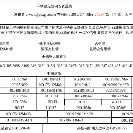
不锈钢无缝钢管资源表
发布者：
www.jjybxg.com
发布时间：2010/11/4 阅读：
13877
次 【字体：
大
中
经销天津钢铁有限责任公司生产的优质不锈钢无缝钢管,合金管,锅炉管,石油裂化管,船
.我公司经营的不锈无缝钢管以上乘的质量,优惠的价格,一流的信誉,赢得客户的好评，欢
结构管
低中压锅炉管
合金管
压锅炉管
液压支柱管
化肥设备用管
不锈钢无缝钢管
04N 305 309S
310S
316
316L
316N
316LN
316Ti
317
317L
321 347 403
405
410
42
中国材质
:
0Cr18Ni9
00Cr19Ni11
0Cr19Ni9N
0Cr19Ni10NbN
0Cr25Ni20
0Cr17Ni12Mo2
1Cr18Ni12
0Cr18Ni12Mo2Ti
i
0Cr18Ni10Ti
0Cr18Ni11Nb
0Cr18Ni9Cu3
0Cr18Ni13Si4
1Cr17Mo
0Cr13Al
00Cr30Mo2
00Cr27Mo
1Cr13Mo
2Cr13
3Cr13
4Cr13
9Cr17
11Cr17
9Cr18Mo
9Cr18MoV
0Cr17Ni12Mo2N
00Cr17Ni13Mo2N
0Cr18
1Cr18Ni11Si4AlTi
0Cr19Ni13Mo3
00Cr18
无缝钢管
GB13296-91
高压锅炉用无缝钢管
GB5310-95