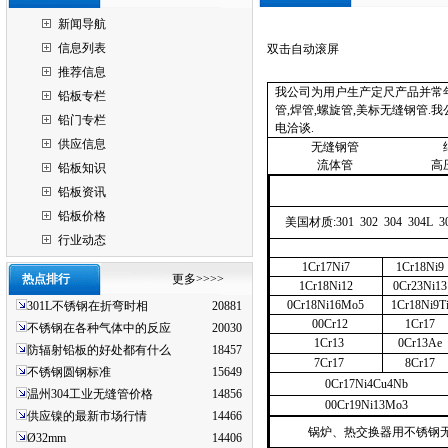
新闻导航
信息列表
双击自动滚屏
推荐信息
我公司为用户生产定尺产品并常年
铅板专栏
管,焊管,螺旋管,美标无缝钢管
铅门专栏
电洽谈.
供应信息
无缝钢管
流体管
高
铅板知识
铅板资讯
铅板价格
美国材质
:301
302
304
304L
3
行业动态
1Cr17Ni7
1Cr18Ni9
热点排行
更多>>>>
1Cr18Ni12
0Cr23Ni13
0Cr18Ni16Mo5
1Cr18Ni9T
301L不锈钢在折弯时相
20881
00Cr12
1Cr17
不锈钢在各种气体中的反应
20030
1Cr13
0Cr13Ae
防辐射铅板的好处都有什么
18457
7Cr17
8Cr17
不锈钢圆钢标准
15649
0Cr17Ni4Cu4Nb
温州304工业无缝管价格
14856
00Cr19Ni13Mo3
供应镍的最新市场行情
14466
锅炉、热交换器用不锈钢
Ø32mm
14406