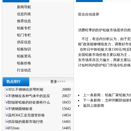
新闻导航
信息列表
双击自动滚屏
推荐信息
铅板专栏
消费旺季的防护铅板市场需求仍然
铅门专栏
不过，有业内分析认为，由于宏观
供应信息
能”政策能够继续发力，调整好市
铅板知识
在昨日中铁铅板大涨1500元/吨
全国铅板市场价格主要以稳为主，
铅板资讯
东市场库存压力偏大，商家主要以
铅板价格
计短时间内防护铅门市场冷轧价
行业动态
热点排行
更多>>>>
301L不锈钢在折弯时相
20880
上一条新闻：
铅板厂家铅板为
不锈钢在各种气体中的反应
20027
下一条新闻：
怎样判断防辐射
防辐射铅板的好处都有什么
18455
返回上级新闻
不锈钢圆钢标准
15642
温州304工业无缝管价格
14854
供应镍的最新市场行情
14461
Ø32mm
14405